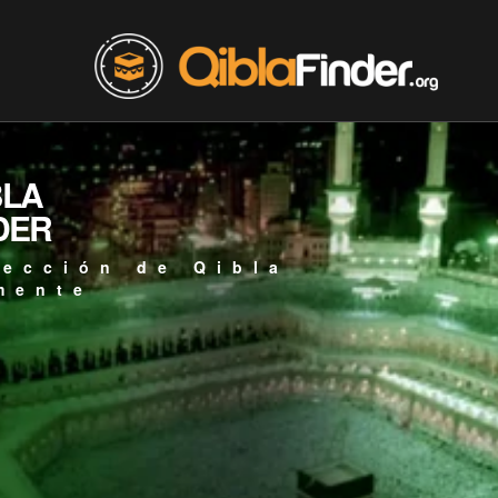
BLA
DER
rección de Qibla
mente