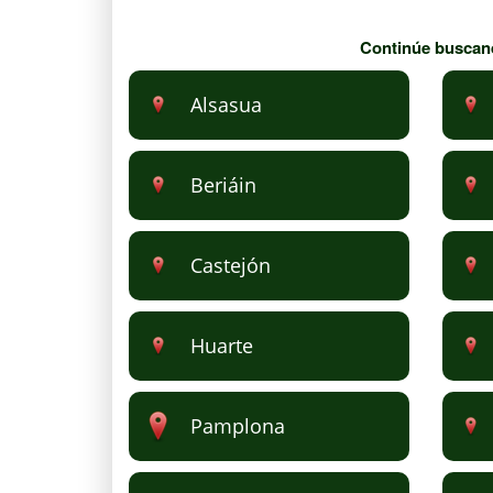
Continúe buscando
Alsasua
Beriáin
Castejón
Huarte
Pamplona