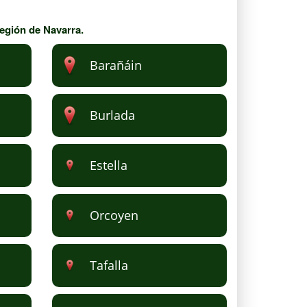
región de Navarra.
Barañáin
Burlada
Estella
Orcoyen
Tafalla