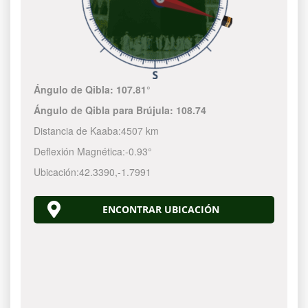
Ángulo de Qibla:
107.81°
Ángulo de Qibla para Brújula:
108.74
Distancia de Kaaba:
4507 km
Deflexión Magnética:
-0.93°
Ubicación:
42.3390
,
-1.7991
ENCONTRAR UBICACIÓN