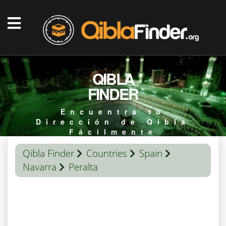
QIBLA
FINDER
Encuentra tu
Dirección de Qibla
Fácilmente
Qibla Finder
Countries
Spain
Navarra
Peralta