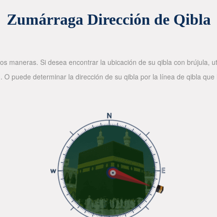
Zumárraga Dirección de Qibla
os maneras. Si desea encontrar la ubicación de su qibla con brújula, ut
. O puede determinar la dirección de su qibla por la línea de qibla que