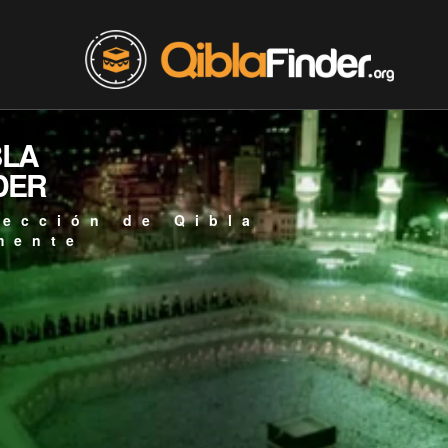
BLA
DER
rección de Qibla
mente