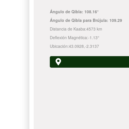
Ángulo de Qibla:
108.16°
Ángulo de Qibla para Brújula:
109.29
Distancia de Kaaba:
4573 km
Deflexión Magnética:
-1.13°
Ubicación:
43.0928
,
-2.3137