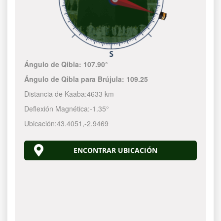
Ángulo de Qibla:
107.90°
Ángulo de Qibla para Brújula:
109.25
Distancia de Kaaba:
4633 km
Deflexión Magnética:
-1.35°
Ubicación:
43.4051
,
-2.9469
ENCONTRAR UBICACIÓN