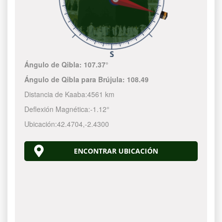
Ángulo de Qibla:
107.37°
Ángulo de Qibla para Brújula:
108.49
Distancia de Kaaba:
4561 km
Deflexión Magnética:
-1.12°
Ubicación:
42.4704
,
-2.4300
ENCONTRAR UBICACIÓN