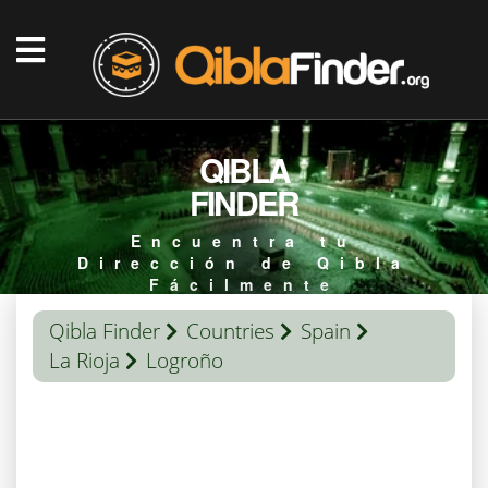
QIBLA
FINDER
Encuentra tu
Dirección de Qibla
Fácilmente
Qibla Finder
Countries
Spain
La Rioja
Logroño