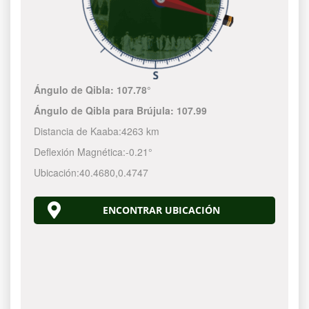
Ángulo de Qibla:
107.78°
Ángulo de Qibla para Brújula:
107.99
Distancia de Kaaba:
4263 km
Deflexión Magnética:
-0.21°
Ubicación:
40.4680
,
0.4747
ENCONTRAR UBICACIÓN