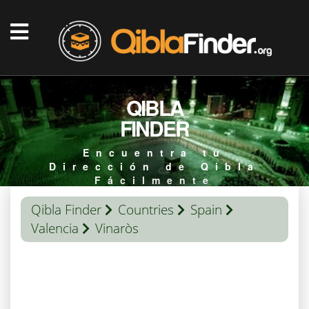
QIBLA
FINDER
Encuentra tu
Dirección de Qibla
Fácilmente
Qibla Finder
Countries
Spain
Valencia
Vinaròs