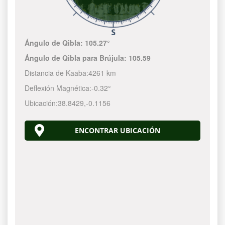
Ángulo de Qibla:
105.27°
Ángulo de Qibla para Brújula:
105.59
Distancia de Kaaba:
4261 km
Deflexión Magnética:
-0.32°
Ubicación:
38.8429
,
-0.1156
ENCONTRAR UBICACIÓN