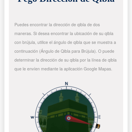
Puedes encontrar la dirección de qibla de dos
maneras. Si desea encontrar la ubicación de su qibla
con brújula, utilice el ángulo de qibla que se muestra a
continuación (Ángulo de Qibla para Brújula). O puede
determinar la dirección de su qibla por la línea de qibla
que le envíen mediante la aplicación Google Mapas.