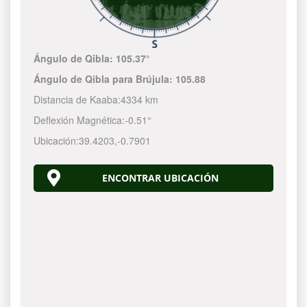
Ángulo de Qibla:
105.37°
Ángulo de Qibla para Brújula:
105.88
Distancia de Kaaba:
4334 km
Deflexión Magnética:
-0.51°
Ubicación:
39.4203
,
-0.7901
ENCONTRAR UBICACIÓN