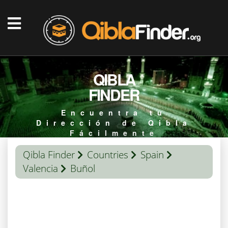
QIBLA
FINDER
Encuentra tu
Dirección de Qibla
Fácilmente
Qibla Finder
Countries
Spain
Valencia
Buñol