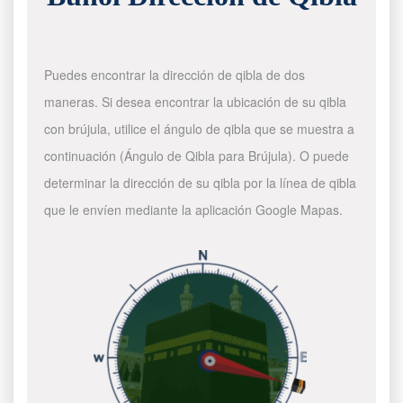
Puedes encontrar la dirección de qibla de dos
maneras. Si desea encontrar la ubicación de su qibla
con brújula, utilice el ángulo de qibla que se muestra a
continuación (Ángulo de Qibla para Brújula). O puede
determinar la dirección de su qibla por la línea de qibla
que le envíen mediante la aplicación Google Mapas.