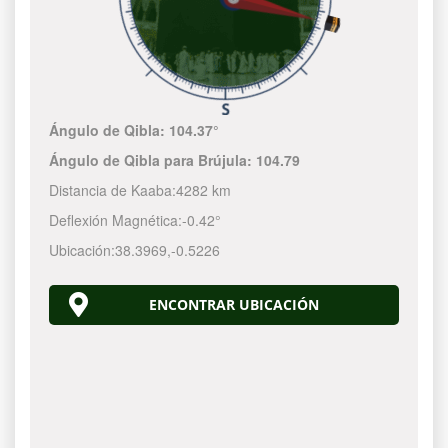
Ángulo de Qibla:
104.37°
Ángulo de Qibla para Brújula:
104.79
Distancia de Kaaba:
4282 km
Deflexión Magnética:
-0.42°
Ubicación:
38.3969
,
-0.5226
ENCONTRAR UBICACIÓN