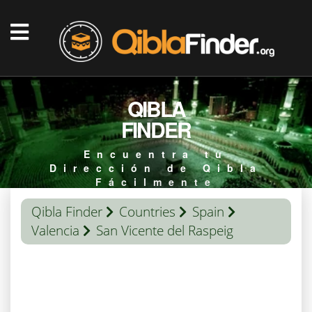
QIBLA
FINDER
Encuentra tu
Dirección de Qibla
Fácilmente
Qibla Finder
Countries
Spain
Valencia
San Vicente del Raspeig