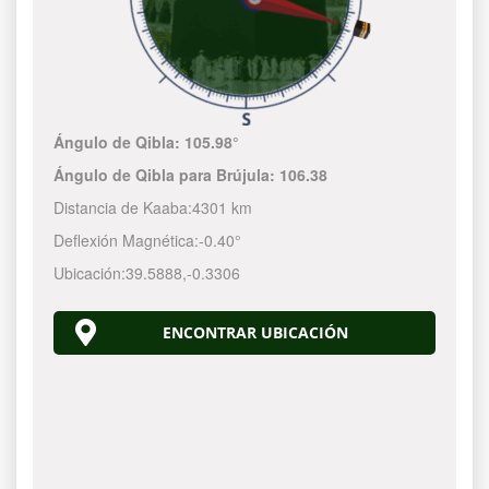
Ángulo de Qibla:
105.98°
Ángulo de Qibla para Brújula:
106.38
Distancia de Kaaba:
4301 km
Deflexión Magnética:
-0.40°
Ubicación:
39.5888
,
-0.3306
ENCONTRAR UBICACIÓN