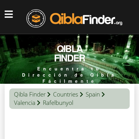
QIBLA
FINDER
Encuentra tu
Dirección de Qibla
Fácilmente
Qibla Finder
Countries
Spain
Valencia
Rafelbunyol