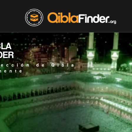
BLA
DER
rección de Qibla
mente