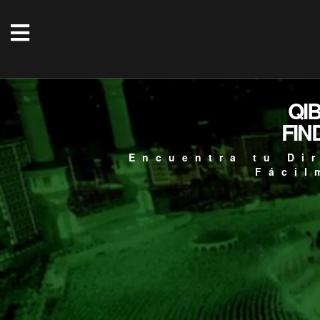
QI
FIN
Encuentra tu Di
Fácil