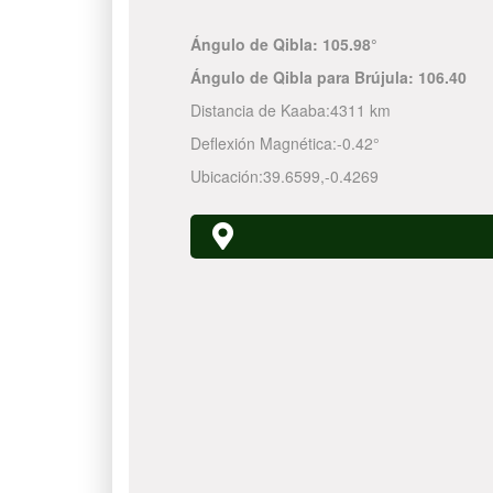
Ángulo de Qibla:
105.98°
Ángulo de Qibla para Brújula:
106.40
Distancia de Kaaba:
4311 km
Deflexión Magnética:
-0.42°
Ubicación:
39.6599
,
-0.4269