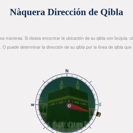
Nàquera Dirección de Qibla
os maneras. Si desea encontrar la ubicación de su qibla con brújula, ut
. O puede determinar la dirección de su qibla por la línea de qibla que