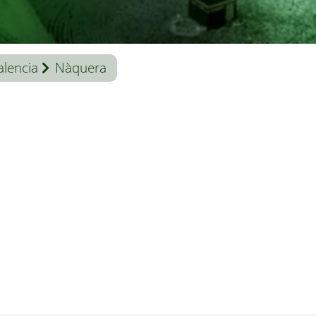
alencia
Nàquera