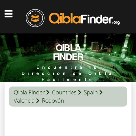
QIBLA
FINDER
Encuentra tu
Dirección de Qibla
Fácilmente
Qibla Finder
Countries
Spain
Valencia
Redován