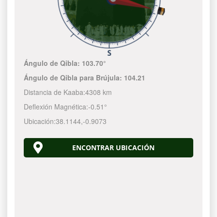
Ángulo de Qibla:
103.70°
Ángulo de Qibla para Brújula:
104.21
Distancia de Kaaba:
4308 km
Deflexión Magnética:
-0.51°
Ubicación:
38.1144
,
-0.9073
ENCONTRAR UBICACIÓN