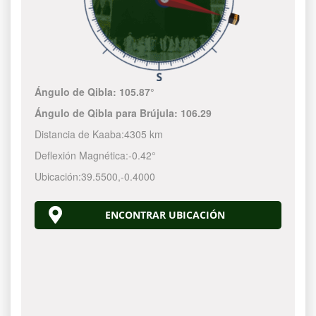
Ángulo de Qibla:
105.87°
Ángulo de Qibla para Brújula:
106.29
Distancia de Kaaba:
4305 km
Deflexión Magnética:
-0.42°
Ubicación:
39.5500
,
-0.4000
ENCONTRAR UBICACIÓN