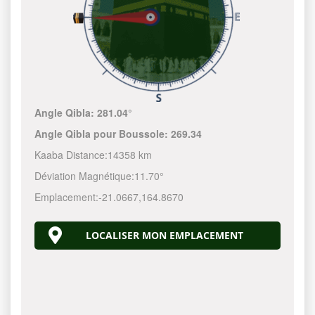
Angle Qibla:
281.04°
Angle Qibla pour Boussole:
269.34
Kaaba Distance:
14358 km
Déviation Magnétique:
11.70°
Emplacement:
-21.0667
,
164.8670
LOCALISER MON EMPLACEMENT