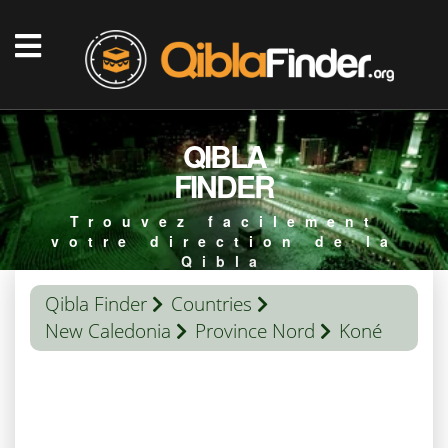
QIBLA
FINDER
Trouvez facilement
votre direction de la
Qibla
Qibla Finder
Countries
New Caledonia
Province Nord
Koné