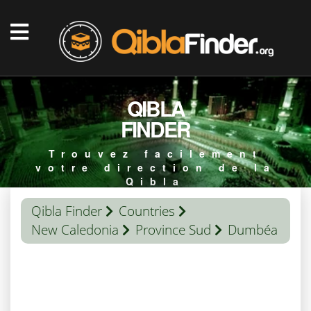
QIBLA
FINDER
Trouvez facilement
votre direction de la
Qibla
Qibla Finder
Countries
New Caledonia
Province Sud
Dumbéa