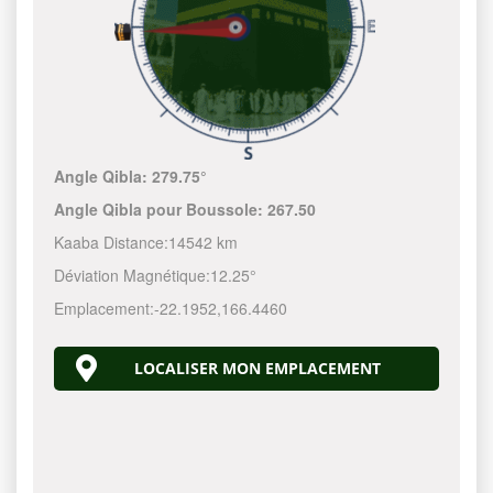
Angle Qibla:
279.75°
Angle Qibla pour Boussole:
267.50
Kaaba Distance:
14542 km
Déviation Magnétique:
12.25°
Emplacement:
-22.1952
,
166.4460
LOCALISER MON EMPLACEMENT