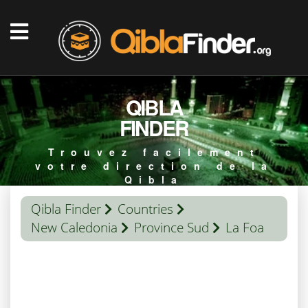
QIBLA
FINDER
Trouvez facilement
votre direction de la
Qibla
Qibla Finder
Countries
New Caledonia
Province Sud
La Foa