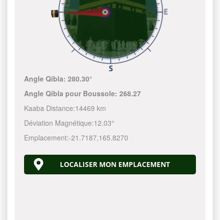
Angle Qibla:
280.30°
Angle Qibla pour Boussole:
268.27
Kaaba Distance:
14469 km
Déviation Magnétique:
12.03°
Emplacement:
-21.7187
,
165.8270
LOCALISER MON EMPLACEMENT